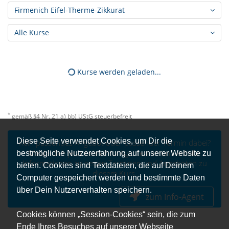
Firmenich Eifel-Therme-Zikkurat
Alle Kurse
Kurse werden geladen...
*
gemäß §4 Nr. 21 a) bb) UStG steuerbefreit
Diese Seite verwendet Cookies, um Dir die
Kein passendes Angebot oder passender Termin dabei?
Melde dich jetzt beim Info-Agenten an und erhalte
bestmögliche Nutzererfahrung auf unserer Website zu
Informationen zu neuen Terminen und Angeboten zu
bieten. Cookies sind Textdateien, die auf Deinem
diesem Kurs.
Computer gespeichert werden und bestimmte Daten
über Dein Nutzerverhalten speichern.
zum Info-Agent
Cookies können „Session-Cookies“ sein, die zum
Ende Ihres Besuches auf unserer Webseite