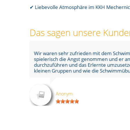
✔ Liebevolle Atmosphäre im KKH Mecherni
Das sagen unsere Kunde
Die Fortschritte welche mein Kind währen
Die Mischung aus Abschnitten, welche sic
abwechslungsreichen Spielen von Termin z
Anonym