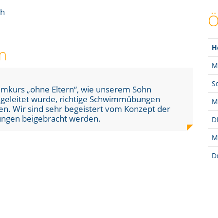
ch
Ö
H
n
M
S
d des Kurses gemacht hat, waren beeindruckend.
h in jedem Kurstermin wiederholten und den
M
u Termin, war optimal.
D
M
D