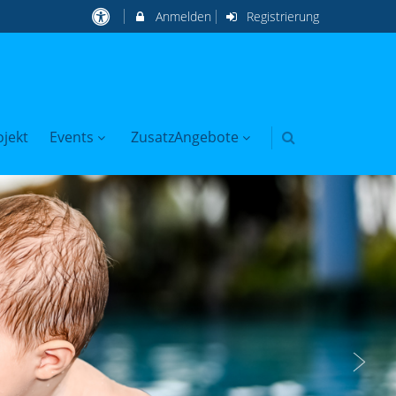
Anmelden
Registrierung
jekt
Events
ZusatzAngebote