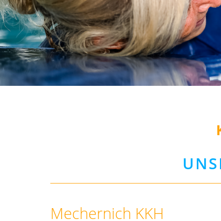
UNS
Mechernich KKH