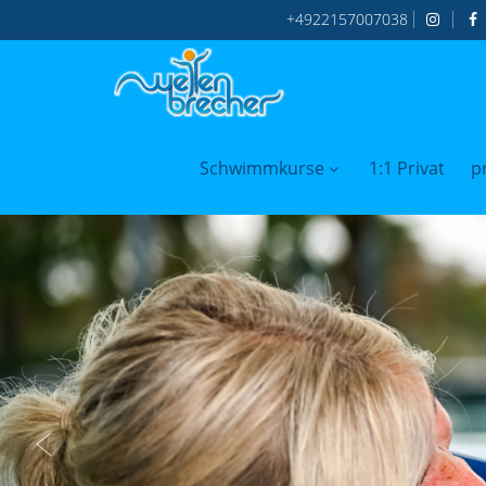
Persönliche
Beratung:
+4922157007038
Schwimmkurse
1:1 Privat
p