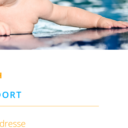
H
DORT
dresse