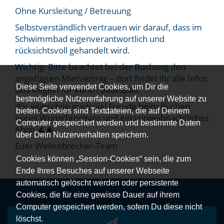
Ohne Kursleitung / Betreuung
Selbstverständlich vertrauen wir darauf, dass im
Schwimmbad eigenverantwortlich und
rücksichtsvoll gehandelt wird.
Wichtig: Bitte beachtet bei der Buchung den
angefügten Mietvertrag – dort findet ihr alle Infos
Diese Seite verwendet Cookies, um Dir die
und Regeln für euren Badespaß.
bestmögliche Nutzererfahrung auf unserer Website zu
Wir wünschen euch viel Freude beim Buchen
bieten. Cookies sind Textdateien, die auf Deinem
eures Wunschtermins und ein vorweihnachtliches
Computer gespeichert werden und bestimmte Daten
Ahoi! 🌊🎄
über Dein Nutzerverhalten speichern.
Euer Wellenbrecher-Team
Cookies können „Session-Cookies“ sein, die zum
Ende Ihres Besuches auf unserer Webseite
automatisch gelöscht werden oder persistente
Cookies, die für eine gewisse Dauer auf ihrem
Computer gespeichert werden, sofern Du diese nicht
löschst.