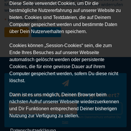
Diese Seite verwendet Cookies, um Dir die
Mail an
mail@schwimmschule-wellenbrecher.de
widerrufen
werden.
*
bestmögliche Nutzererfahrung auf unserer Website zu
bieten. Cookies sind Textdateien, die auf Deinem
*
Pflichtangaben
Computer gespeichert werden und bestimmte Daten
über Dein Nutzerverhalten speichern.
Senden
Abbrechen
Cookies können „Session-Cookies“ sein, die zum
Ende Ihres Besuches auf unserer Webseite
automatisch gelöscht werden oder persistente
Cookies, die für eine gewisse Dauer auf ihrem
Computer gespeichert werden, sofern Du diese nicht
löschst.
Schon unseren Newsletter gesichert?
Dann ist es uns möglich, Deinen Browser beim
nächsten Aufruf unserer Webseite wiederzuerkennen
Abonnieren
und Dir Funktionen entsprechend Deiner bisherigen
Nutzung zur Verfügung zu stellen.
Abmeldung jederzeit möglich. Weitere Infos zum Datenschutz erhältst Du
hier
.
Datenschutzerklärung