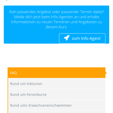
Kein passendes Angebot oder passender Termin dabei?
Melde dich jetzt beim Info-Agenten an und erhalte
Informationen zu neuen Terminen und Angeboten zu
diesem Kurs.
zum Info-Agent
FAQ
Rund um Inklusion
Rund um Ferienkurse
Rund ums Erwachsenenschwimmen