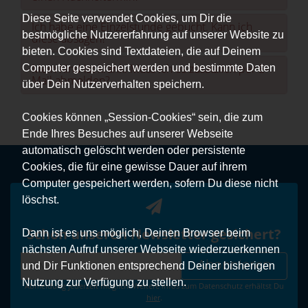
Diese Seite verwendet Cookies, um Dir die
Ich habe eine Einzelstunde gebucht. Kann ich
bestmögliche Nutzererfahrung auf unserer Website zu
diese absagen?
bieten. Cookies sind Textdateien, die auf Deinem
Mein Kind ist krank. Muss ich es zusätzlich per E-
Computer gespeichert werden und bestimmte Daten
Mail abmelden?
über Dein Nutzerverhalten speichern.
Cookies können „Session-Cookies“ sein, die zum
Ende Ihres Besuches auf unserer Webseite
automatisch gelöscht werden oder persistente
Cookies, die für eine gewisse Dauer auf ihrem
Computer gespeichert werden, sofern Du diese nicht
löschst.
Schon unseren Newsletter gesichert?
Dann ist es uns möglich, Deinen Browser beim
nächsten Aufruf unserer Webseite wiederzuerkennen
Abonnieren
und Dir Funktionen entsprechend Deiner bisherigen
Nutzung zur Verfügung zu stellen.
Abmeldung jederzeit möglich. Weitere Infos zum Datenschutz erhältst Du
hier
.