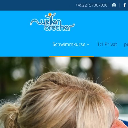
Persönliche
Beratung:
+4922157007038
Schwimmkurse
1:1 Privat
p