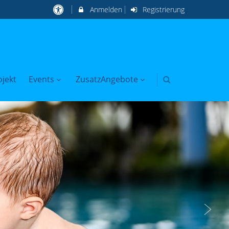
Anmelden
Registrierung
jekt
Events
ZusatzAngebote