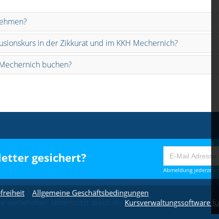
lnehmen?
usionskurs in der Zikkurat und im KKH Mechernich?
 Mechernich buchen?
etter gesichert?
Abmeldung jederzeit m
freiheit
|
Allgemeine Geschäftsbedingungen
 vorbehalten. Unterstützt durch die
Kursverwaltungssoftware fü