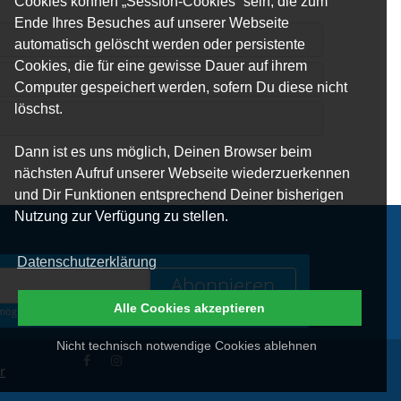
Cookies können „Session-Cookies“ sein, die zum
Ende Ihres Besuches auf unserer Webseite
automatisch gelöscht werden oder persistente
Cookies, die für eine gewisse Dauer auf ihrem
Computer gespeichert werden, sofern Du diese nicht
löschst.
Dann ist es uns möglich, Deinen Browser beim
nächsten Aufruf unserer Webseite wiederzuerkennen
und Dir Funktionen entsprechend Deiner bisherigen
Nutzung zur Verfügung zu stellen.
Datenschutzerklärung
Abonnieren
Alle Cookies akzeptieren
öglich. Weitere Infos zum Datenschutz erhältst Du
hier
.
Nicht technisch notwendige Cookies ablehnen
r