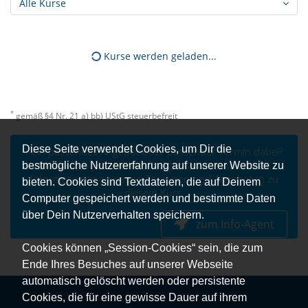
Alle Kurse
Kurse werden geladen...
*
gemäß §4 Nr. 21 a) bb) UStG steuerbefreit
Diese Seite verwendet Cookies, um Dir die
Kein passendes Angebot oder passender Termin dabei?
Melde dich jetzt beim Info-Agenten an und erhalte
bestmögliche Nutzererfahrung auf unserer Website zu
Informationen zu neuen Terminen und Angeboten zu
bieten. Cookies sind Textdateien, die auf Deinem
diesem Kurs.
Computer gespeichert werden und bestimmte Daten
über Dein Nutzerverhalten speichern.
zum Info-Agent
Cookies können „Session-Cookies“ sein, die zum
Ende Ihres Besuches auf unserer Webseite
automatisch gelöscht werden oder persistente
Cookies, die für eine gewisse Dauer auf ihrem