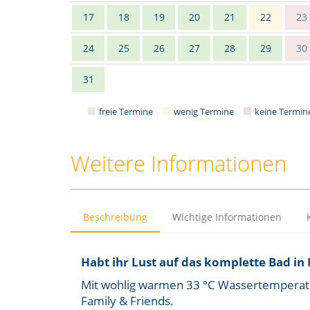
17
18
19
20
21
22
23
24
25
26
27
28
29
30
31
freie Termine
wenig Termine
keine Termin
Weitere Informationen
Beschreibung
Wichtige Informationen
Habt ihr Lust auf das komplette Bad in
Mit wohlig warmen 33 °C Wassertemperatu
Family & Friends.