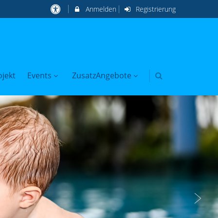
Anmelden
Registrierung
jekt
Events
ZusatzAngebote