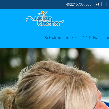
Persönliche
Beratung:
+4922157007038
Schwimmkurse
1:1 Privat
p