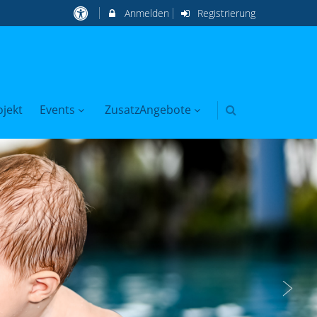
Anmelden
Registrierung
jekt
Events
ZusatzAngebote