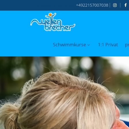
Persönliche
Beratung:
+4922157007038
Schwimmkurse
1:1 Privat
p