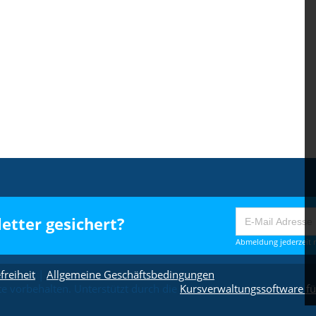
etter gesichert?
Abmeldung jederzeit m
freiheit
|
Allgemeine Geschäftsbedingungen
 vorbehalten. Unterstützt durch die
Kursverwaltungssoftware fü